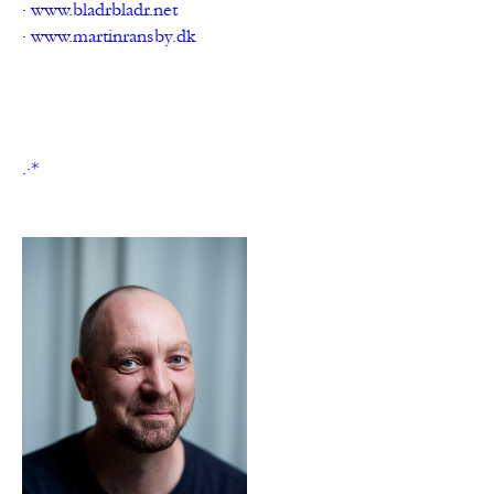
· 
www.bladrbladr.net
· 
www.martinransby.dk
.·*