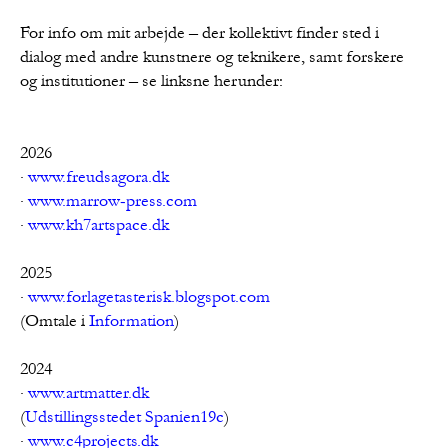
For info om mit arbejde – der kollektivt finder sted i 
dialog med andre kunstnere og teknikere, samt forskere 
og institutioner – se linksne herunder:

2026

· 
www.freudsagora.dk
· 
www.marrow-press.com
· 
www.kh7artspace.dk
2025

· 
www.forlagetasterisk.blogspot.com
(Omtale i 
Information
)

2024

· 
www.artmatter.dk
(
Udstillingsstedet Spanien19c
)

· 
www.c4projects.dk