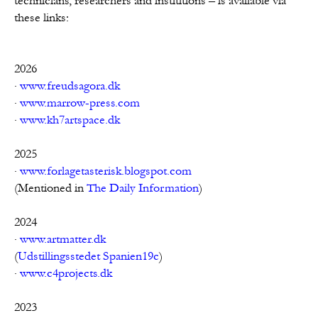
technicians, researchers and instititions – is available via 
these links:

2026

· 
www.freudsagora.dk
· 
www.marrow-press.com
· 
www.kh7artspace.dk
2025

· 
www.forlagetasterisk.blogspot.com
(Mentioned in 
The Daily Information
)

2024

· 
www.artmatter.dk
(
Udstillingsstedet Spanien19c
)

· 
www.c4projects.dk
2023
